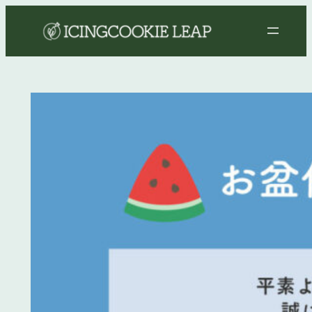
内
容
を
ス
キ
ッ
プ